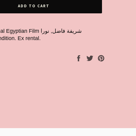
ADD TO CART
ition. Ex rental.
Share
Tweet
Pin
on
on
on
Facebook
Twitter
Pinterest