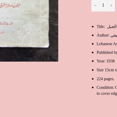
−
+
Title:
Auth
Lebanese A
Year: 1938
Size 15cm x
224 pages.
Condition: 
to cover ed